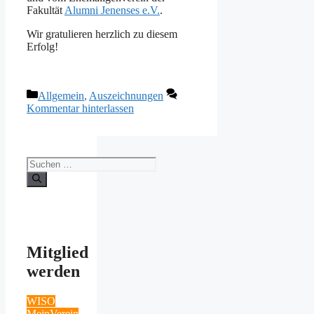
Fakultät
Alumni Jenenses e.V.
.
Wir gratulieren herzlich zu diesem
Erfolg!
Kategorien
Allgemein
,
Auszeichnungen
Kommentar hinterlassen
Suchen
nach:
Mitglied
werden
WISO
MeinVerein