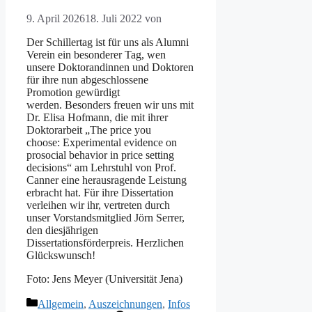
9. April 2026
18. Juli 2022
von
Der Schillertag ist für uns als Alumni
Verein ein besonderer Tag, wen
unsere Doktorandinnen und Doktoren
für ihre nun abgeschlossene
Promotion gewürdigt
werden. Besonders freuen wir uns mit
Dr. Elisa Hofmann, die mit ihrer
Doktorarbeit „The price you
choose: Experimental evidence on
prosocial behavior in price setting
decisions“ am Lehrstuhl von Prof.
Canner eine herausragende Leistung
erbracht hat. Für ihre Dissertation
verleihen wir ihr, vertreten durch
unser Vorstandsmitglied Jörn Serrer,
den diesjährigen
Dissertationsförderpreis. Herzlichen
Glückswunsch!
Foto: Jens Meyer (Universität Jena)
Kategorien
Allgemein
,
Auszeichnungen
,
Infos