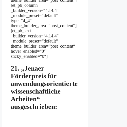
theme_builder_area=“post_content“]
[et_pb_column
_builder_version=“4.14.4″
_module_preset=“default“
type=“4_4″
theme_builder_area=“post_content“]
[et_pb_text
_builder_version=“4.14.4″
_module_preset=“default“
theme_builder_area=“post_content“
hover_enabled=“0″
sticky_enabled=“0″]
21. „Jenaer
Förderpreis für
anwendungsorientierte
wissenschaftliche
Arbeiten“
ausgeschrieben: