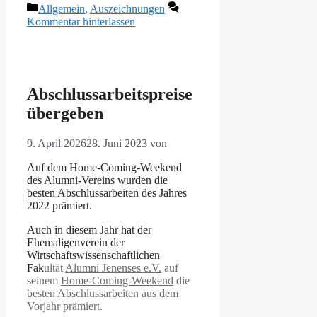
Kategorien
Allgemein
,
Auszeichnungen
Kommentar hinterlassen
Abschlussarbeitspreise
übergeben
9. April 2026
28. Juni 2023
von
Auf dem Home-Coming-Weekend
des Alumni-Vereins wurden die
besten Abschlussarbeiten des Jahres
2022 prämiert.
Auch in diesem Jahr hat der
Ehemaligenverein der
Wirtschaftswissenschaftlichen
Fak
ultät
Alumni Jenenses e.V.
auf
seinem
Home-Coming-Weekend
die
besten Abschlussarbeiten aus dem
Vorjahr prämiert.