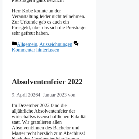
Preisträgern ganz herzlich!
Herr Kobe konnte an der
Veranstaltung leider nicht teilnehmen.
Zur Urkunde gab es auch ein
Preisgeld, über das sich die Preisträger
sehr gefreut haben.
Kategorien
Allgemein
,
Auszeichnungen
Kommentar hinterlassen
Absolventenfeier 2022
9. April 2026
4. Januar 2023
von
Im Dezember 2022 fand die
alljährliche Absolventenfeier der
wirtschaftswissenschaftlichen Fakultät
statt. Wir gratulieren allen
Absolvent:innen des Bachelor und
Master recht herzlich zum Abschluss!
Nach der Absolventenfeier konnte