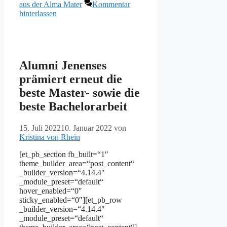
aus der Alma Mater
Kommentar
hinterlassen
Alumni Jenenses
prämiert erneut die
beste Master- sowie die
beste Bachelorarbeit
15. Juli 2022
10. Januar 2022
von
Kristina von Rhein
[et_pb_section fb_built=“1″
theme_builder_area=“post_content“
_builder_version=“4.14.4″
_module_preset=“default“
hover_enabled=“0″
sticky_enabled=“0″][et_pb_row
_builder_version=“4.14.4″
_module_preset=“default“