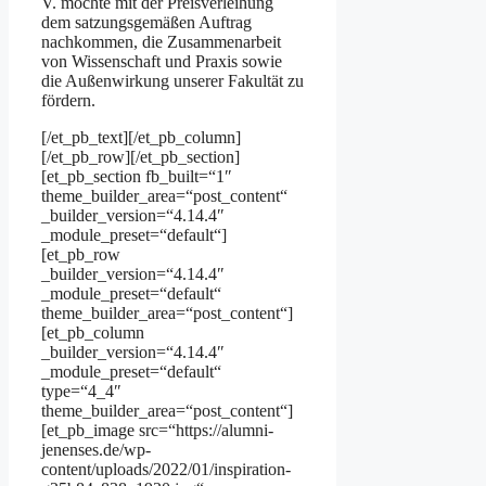
V. möchte mit der Preisverleihung
dem satzungsgemäßen Auftrag
nachkommen, die Zusammenarbeit
von Wissenschaft und Praxis sowie
die Außenwirkung unserer Fakultät zu
fördern.
[/et_pb_text][/et_pb_column]
[/et_pb_row][/et_pb_section]
[et_pb_section fb_built=“1″
theme_builder_area=“post_content“
_builder_version=“4.14.4″
_module_preset=“default“]
[et_pb_row
_builder_version=“4.14.4″
_module_preset=“default“
theme_builder_area=“post_content“]
[et_pb_column
_builder_version=“4.14.4″
_module_preset=“default“
type=“4_4″
theme_builder_area=“post_content“]
[et_pb_image src=“https://alumni-
jenenses.de/wp-
content/uploads/2022/01/inspiration-