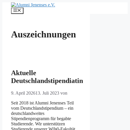
Zum
Inhalt
Menü
springen
Auszeichnungen
Aktuelle
Deutschlandstipendiatin
9. April 2026
13. Juli 2023
von
Seit 2018 ist Alumni Jenenses Teil
vom Deutschlandstipendium – ein
deutschlandweites
Stipendienprogramm für begabte
Studierende. Wir unterstützen
Studierende unserer WiWi-Fakultät,