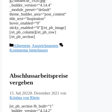
g25b84e838_1920.jpg“
_builder_version=“4.14.4″
_module_preset=“default“
theme_builder_area=“post_content“
title_text=“Inspiration“
hover_enabled=“0″
sticky_enabled=“0″][/et_pb_image]
[/et_pb_column][/et_pb_row]
[/et_pb_section]
Kategorien
Allgemein
,
Auszeichnungen
Kommentar hinterlassen
Abschlussarbeitspreise
vergeben
15. Juli 2022
8. Dezember 2021
von
Kristina von Rhein
[et_pb_section fb_built=“1″
_builder_version=“4.14.2″