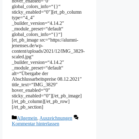
hover_enabled=“0″
global_colors_info=“{}“
sticky_enabled=“0″][et_pb_column
type=“4_4″
_builder_version=“4.14.2″
_module_preset=“default“
global_colors_info=“{}“]
[et_pb_image src=“https://alumni-
jenenses.de/wp-
content/uploads/2021/12/IMG_3829-
scaled.jpg“
_builder_version=“4.14.2″
_module_preset=“default“
alt=“Übergabe der
Abschlussarbeitspreise 08.12.2021″
title_text=“IMG_3829″
hover_enabled=“0″
sticky_enabled=“0″][/et_pb_image]
[/et_pb_column][/et_pb_row]
[/et_pb_section]
Kategorien
Allgemein
,
Auszeichnungen
Kommentar hinterlassen