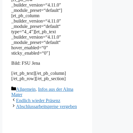
_builder_version=“4.11.0″
_module_preset=“default“]
[et_pb_column
_builder_version=“4.11.0″
_module_preset=“default“
type=“4_4″][et_pb_text
_builder_version=“4.11.0″
_module_preset=“default“
hover_enabled=“0″
sticky_enabled=“0″]
Bild: FSU Jena
[/et_pb_text][/et_pb_column]
[/et_pb_row][/et_pb_section]
Kategorien
Allgemein
,
Infos aus der Alma
Mater
Endlich wieder Präsenz
Abschlussarbeitspreise vergeben