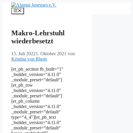
Zum
Inhalt
Menü
springen
Makro-Lehrstuhl
wiederbesetzt
15. Juli 2022
1. Oktober 2021
von
Kristina von Rhein
[et_pb_section fb_built=“1″
_builder_version=“4.11.0″
_module_preset=“default“]
[et_pb_row
_builder_version=“4.11.0″
_module_preset=“default“]
[et_pb_column
_builder_version=“4.11.0″
_module_preset=“default“
type=“4_4″][et_pb_text
_builder_version=“4.11.0″
_module_preset=“default“