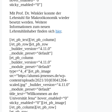
hover_enabled=“0″
sticky_enabled=“0″]
Mit Prof. Dr. Winkler konnte der
Lehrstuhl für Makroökonomik wieder
besetzt werden. Weitere
Informationen zum neuen
Lehrstuhlinhaber finden sich
hier
.
[/et_pb_text][/et_pb_column]
[/et_pb_row][et_pb_row
_builder_version=“4.11.0″
_module_preset=“default“]
[et_pb_column
_builder_version=“4.11.0″
_module_preset=“default“
type=“4_4″][et_pb_image
src=“https://alumni-jenenses.de/wp-
content/uploads/2021/10/j03041204-
scaled.jpg“ _builder_version=“4.11.0″
_module_preset=“default“
title_text=“Willkommen an der
Universität Jena“ hover_enabled=“0″
sticky_enabled=“0″][/et_pb_image]
[/et_pb_column][/et_pb_row]
[et_pb_row